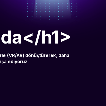
nda</h1>
lerle (VR/AR) dönüştürerek; daha
inşa ediyoruz.