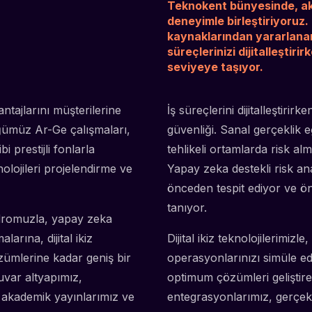
Teknokent bünyesinde, aka
deneyimle birleştiriyoruz
kaynaklarından yararlanara
süreçlerinizi dijitalleştiri
seviyeye taşıyor.
tajlarını müşterilerine
İş süreçlerini dijitalleştiri
tüğümüz Ar-Ge çalışmaları,
güvenliği. Sanal gerçeklik e
prestijli fonlarla
tehlikeli ortamlarda risk a
nolojileri projelendirme ve
Yapay zeka destekli risk ana
önceden tespit ediyor ve ön
tanıyor.
dromuzla, yapay zeka
arına, dijital ikiz
Dijital ikiz teknolojilerimiz
zümlerine kadar geniş bir
operasyonlarınızı simüle edeb
uvar altyapımız,
optimum çözümleri geliştirebi
, akademik yayınlarımız ve
entegrasyonlarımız, gerçe