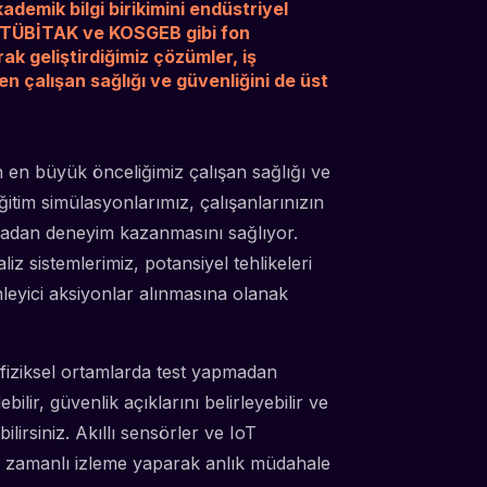
demik bilgi birikimini endüstriyel
. TÜBİTAK ve KOSGEB gibi fon
k geliştirdiğimiz çözümler, iş
rken çalışan sağlığı ve güvenliğini de üst
rken en büyük önceliğimiz çalışan sağlığı ve
ğitim simülasyonlarımız, çalışanlarınızın
lmadan deneyim kazanmasını sağlıyor.
liz sistemlerimiz, potansiyel tehlikeleri
leyici aksiyonlar alınmasına olanak
le, fiziksel ortamlarda test yapmadan
ilir, güvenlik açıklarını belirleyebilir ve
lirsiniz. Akıllı sensörler ve IoT
k zamanlı izleme yaparak anlık müdahale