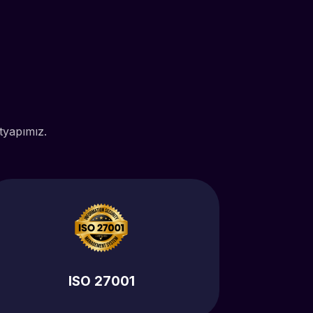
z
tyapımız.
ISO 27001