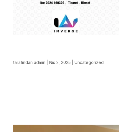
Imverge, Marka Tescili ve Uluslararası ISO
Sertifikalarıyla Kurumsal Altyapısını
Güçlendirdi
tarafından
admin
|
Nis 2, 2025
|
Uncategorized
Dijital dönüşüm, sanal gerçeklik (VR) ve yapay zeka
(AI) alanlarında çözümler geliştirmek üzere Adnan
Menderes Teknoloji Geliştirme Bölgesi’nde kurulan
IMVERGE TEKNOLOJİ A.Ş., kurumsal altyapısını
önemli adımlarla güçlendirdiğini duyurdu. Şirket,...