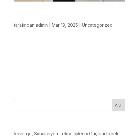
Imverge, İSG Öğrencileri için Sanal Gerçeklik
Eğitim Simülasyonu Sunuyor
tarafından
admin
|
Mar 19, 2025
|
Uncategorized
Adnan Menderes Teknoloji Geliştirme Bölgesi’nde
faaliyet gösteren IMVERGE TEKNOLOJİ A.Ş.,
teknolojik yetkinliklerini toplumsal fayda ile birleştiren
bir sosyal sorumluluk projesini hayata geçirdiğini
duyurdu. Üniversitelerin İş Sağlığı ve Güvenliği
(İSG)...
Son Yazılar
Imverge, Simülasyon Teknolojilerini Güçlendirmek