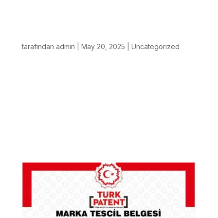
Imverge, Simülasyon Teknolojilerini
Güçlendirmek Amacıyla Haptik Teknoloji
Lideri SenseGlove ile Görüşme
Gerçekleştirdi
tarafından
admin
|
May 20, 2025
|
Uncategorized
Türkiye’de dijital dönüşüm ve sanal gerçeklik (VR)
teknolojileri alanında faaliyet gösteren IMVERGE
TEKNOLOJİ A.Ş., uluslararası iş birliği kapsamında
önemli bir adım attı. Şirket yönetimi, dokunsal geri
bildirim (haptik) teknolojilerinde öne çıkan
firmalardan...